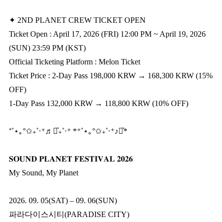
✦ 2ND PLANET CREW TICKET OPEN
Ticket Open : April 17, 2026 (FRI) 12:00 PM ~ April 19, 2026
(SUN) 23:59 PM (KST)
Official Ticketing Platform : Melon Ticket
Ticket Price : 2-Day Pass 198,000 KRW → 168,300 KRW (15%
OFF)
1-Day Pass 132,000 KRW → 118,800 KRW (10% OFF)
⁺˚⋆｡°✩₊˚‧⁺♬⋆͛₊˚‧⁺ *⁺˚⋆｡°✩₊˚‧⁺♪⋆͛*
𝐒𝐎𝐔𝐍𝐃 𝐏𝐋𝐀𝐍𝐄𝐓 𝐅𝐄𝐒𝐓𝐈𝐕𝐀𝐋 𝟐𝟎𝟐𝟔
My Sound, My Planet
2026. 09. 05(SAT) – 09. 06(SUN)
파라다이스시티(PARADISE CITY)